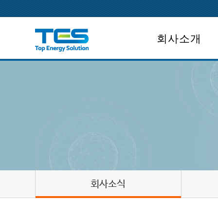
회사소개
회사개요
CEO인사말
회사연혁
조직도
면허보유
회사위치
회사소식