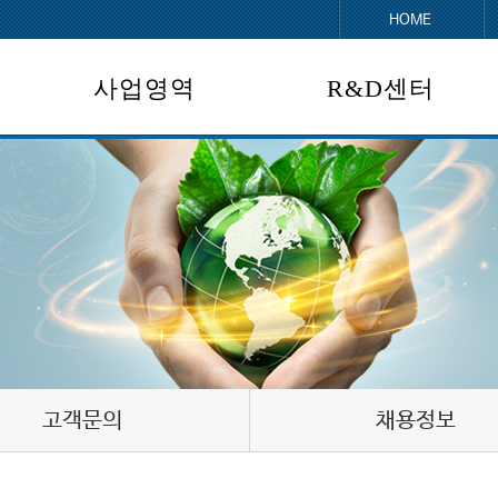
HOME
사업영역
R&D센터
에너지사업
보유기술
연구개발 및 특허
- 폐열회수/신재생에너지설비
- 사업실적
환경사업
- 폐기물소각/대기오염방지설비
- 사업실적
에너지/환경 사업개발
- 사업개발
고객문의
채용정보
- 사업실적