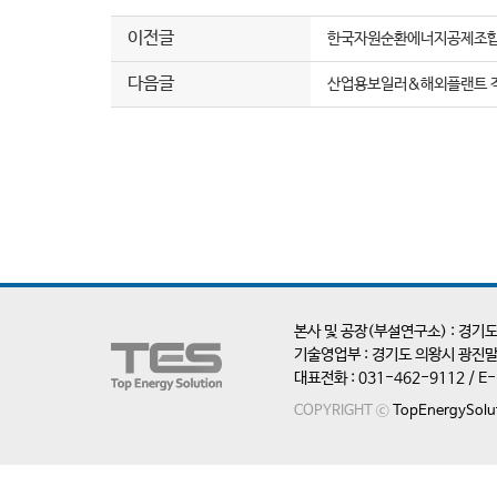
이전글
한국자원순환에너지공제조합 
다음글
산업용보일러&해외플랜트 직
본사 및 공장(부설연구소) : 경기도
기술영업부 : 경기도 의왕시 광진말
대표전화 : 031-462-9112 / E-ma
COPYRIGHT ⓒ
TopEnergySolu